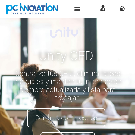
Unity CFDI
Centraliza tus CFDI, elimina tareas
manuales y mantén tu información
siempre actualizada y lista para
trabajar.
Contacta con nosotros