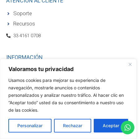
ATENCIÓN AL CLIENTE
Soporte
Recursos
33 4161 0708
INFORMACIÓN
Valoramos tu privacidad
Promociones
Contacto
Usamos cookies para mejorar su experiencia de
navegación, mostrarle anuncios o contenidos
Bolsa de trabajo
personalizados y analizar nuestro tráfico. Al hacer clic en
Directorio
“Aceptar todo” usted da su consentimiento a nuestro uso
de las cookies.
Comunicados
Certificado ProIntegridad
Personalizar
Rechazar
Aceptar
Nosotros