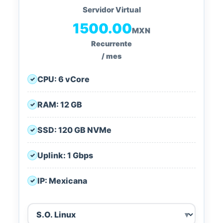
Servidor Virtual
1500.00
MXN
Recurrente
/ mes
CPU: 6 vCore
✓
RAM: 12 GB
✓
SSD: 120 GB NVMe
✓
Uplink: 1 Gbps
✓
IP: Mexicana
✓