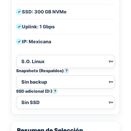
SSD: 300 GB NVMe
✓
Uplink: 1 Gbps
✓
IP: Mexicana
✓
Snapshots (Respaldos)
?
SSD adicional (D:)
?
Resumen de Selección