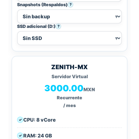
Snapshots (Respaldos)
?
SSD adicional (D:)
?
ZENITH-MX
Servidor Virtual
3000.00
MXN
Recurrente
/ mes
CPU: 8 vCore
✓
RAM: 24 GB
✓