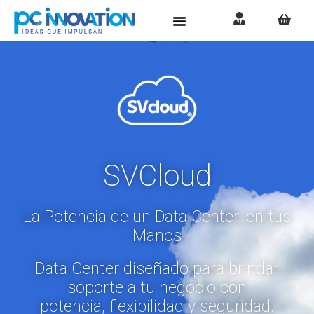
SVCloud
La Potencia de un Data Center, en tus
Manos
Data Center diseñado para brindar
soporte a tu negocio con
potencia, flexibilidad y seguridad.