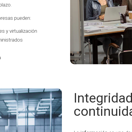
plazo.
mpresas pueden:
s y virtualización
ministrados
a
Integridad
continuid